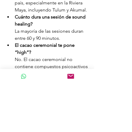
país, especialmente en la Riviera 
Maya, incluyendo Tulum y Akumal.
Cuánto dura una sesión de sound 
healing?
La mayoría de las sesiones duran 
entre 60 y 90 minutos.
El cacao ceremonial te pone 
“high”?
No. El cacao ceremonial no 
contiene compuestos psicoactivos 
ni produce alucinaciones.
Los principiantes pueden asistir a 
un retiro con ceremonia de cacao?
Sí. La mayoría de las ceremonias 
están diseñadas para ser 
accesibles a todos los niveles de 
experiencia.
Una puerta de entrada enraizada 