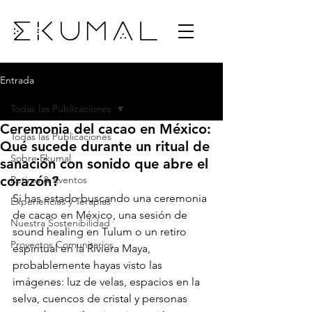
Entrada
Todas las Publicaciones
Ceremonia del cacao en México:
Todas las Publicaciones
Qué sucede durante un ritual de
Sobre Ekumal
sanación con sonido que abre el
corazón?
Retiros & Eventos
Si has estado buscando una ceremonia 
Experiencias y Terapias
de cacao en México, una sesión de 
Nuestra Sostenibilidad
sound healing en Tulum o un retiro 
Proyectos Comunitarios
espiritual en la Riviera Maya, 
probablemente hayas visto las 
imágenes: luz de velas, espacios en la 
selva, cuencos de cristal y personas 