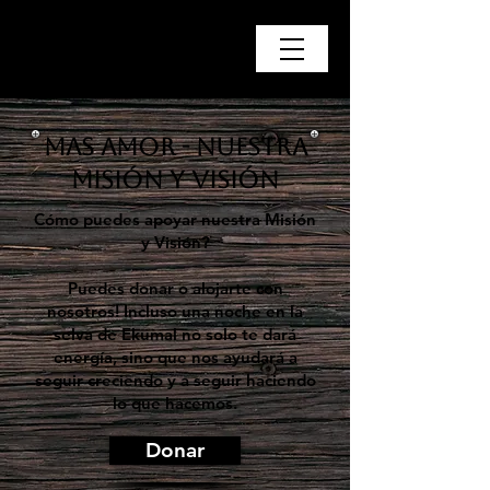
Mas Amor - Nuestra
Misión y Visión
Cómo puedes apoyar nuestra Misión
y Visión?
Puedes donar o alojarte con
nosotros! Incluso una noche en la
selva de Ekumal no solo te dará
energía, sino que nos ayudará a
seguir creciendo y a seguir haciendo
lo que hacemos.
Donar